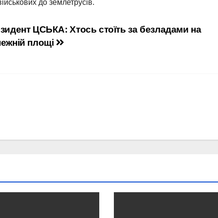
ійськових до землетрусів.
зидент ЦСЬКА: Хтось стоїть за безладами на
ежній площі