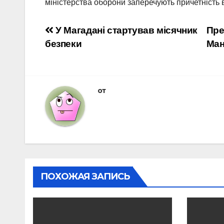
міністерства оборони заперечують причетність в
Навигация
У Магадані стартував місячник
Пре
безпеки
Ман
по
записям
от
ПОХОЖАЯ ЗАПИСЬ