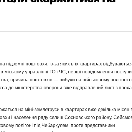
на підземні поштовхи, із-за яких в їх квартирах відбуваютьс
в міському управлінні ГО і ЧС, перші повідомлення поступ
ства, причина поштовхів — вибухи на військовому полігоні п
сса до міністерства оборони вже відправлений лист з прох
жаться на міні-землетруси в квартирах вже декілька місяці
овхи і населення ряду селищ Сосновського району. Сейсмо
овому полігоні під Чебаркулем, проте представники