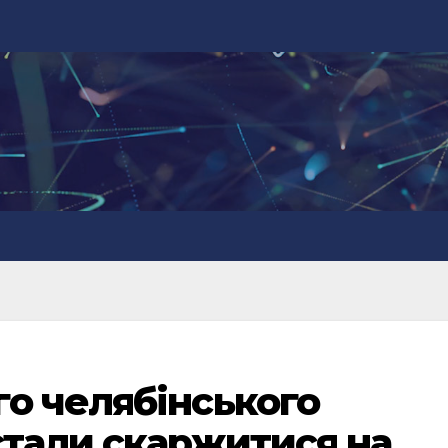
о челябінського
стали скаржитися на