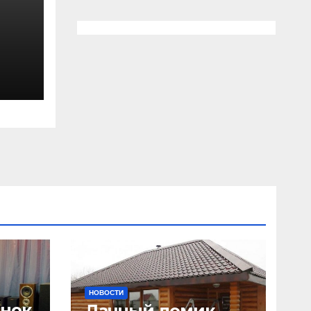
НОВОСТИ
онок
Дачный домик.