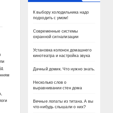
К выбору холодильника надо
подходить с умом!
Современные системы
охранной сигнализации
Установка колонок домашнего
я
кинотеатра и настройка звука
или
ід
Дачный домик. Что нужно знать.
анням
Несколько слов о
выравнивании стен дома
в,
логи
Вечные лопаты из титана. А вы
что-нибудь слышали о них?