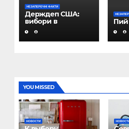
НЕЗАПЕРЕЧНІ ФАКТИ
Держдеп США:
НЕЗАПЕР
вибори в
Пий
Азербайджані не
відповідали
міжнародним
стандартам
YOU MISSED
НОВОСТИ
НОВОСТ
К выбору
Сов