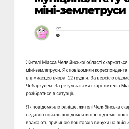
міні-землетруси
от
Жителі Міасса Челябінської області скаржаться 
міні-землетруси. Як повідомили кореспондента 
від миасцев вчора, 12 грудня. За версією відом
Чебаркулем. За результатами скарг жителів Міа
розібратися в ситуації.
Як повідомляло раніше, жителі Челябінська скар
недавно почало повідомляти про підземні пошт
вважають причиною поштовхів вибухи на військ