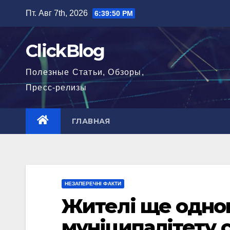
Перейти
Пт. Авг 7th, 2026
6:39:51 PM
к
содержимому
ClickBlog
Полезные Статьи, Обзоры,
Пресс-релизы
ГЛАВНАЯ
НЕЗАПЕРЕЧНІ ФАКТИ
Жителі ще одног
муніципалітету 