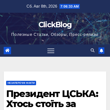
Перейти
Сб. Авг 8th, 2026
7:06:34 AM
к
содержимому
ClickBlog
Полезные Статьи, Обзоры, Пресс-релизы
НЕЗАПЕРЕЧНІ ФАКТИ
Президент ЦСЬКА:
Хтось стоїть за