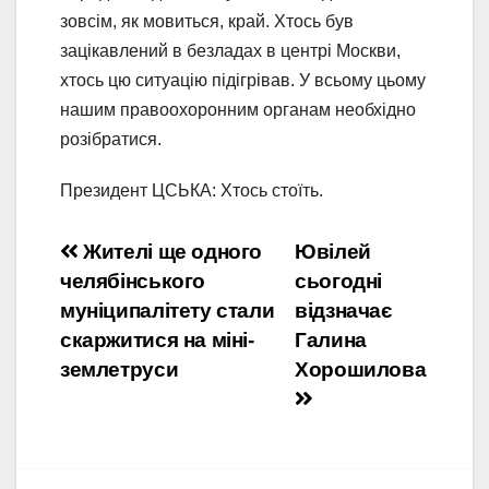
зовсім, як мовиться, край. Хтось був
зацікавлений в безладах в центрі Москви,
хтось цю ситуацію підігрівав. У всьому цьому
нашим правоохоронним органам необхідно
розібратися.
Президент ЦСЬКА: Хтось стоїть.
Навигация
Жителі ще одного
Ювілей
челябінського
сьогодні
по
муніципалітету стали
відзначає
записям
скаржитися на міні-
Галина
землетруси
Хорошилова