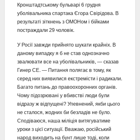
Кронштадтському бульварі 6 грудня
уболівальника спартака Єгора Свірідова. В
результаті зіткнень з ОМОНом і бійками
постраждали 29 чоловік.
У Росії завжди прийнято шукати крайніх. В
даному випадку я б не став однозначно
звалювати все на уболівальників, — сказав
Гинер СЕ. — Питання полягає в тому, як
серед них виявилися екстремісти і радикали.
Багато питань до правоохоронних органів.
Чому підозрювані у вбивстві люди були
відразу ж відпущені? Упевнений, якби цього
не сталося, жодних би безладів не було.
Сподіваюся, наша міліція витягуватиме
уроки з цієї ситуації. Вважаю, російський
народ виходить на бунт лише тоді, коли