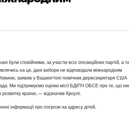
ні були спокійними, за участю всіх опозиційних партій, а т
дивлячись на це, дані вибори не відповідали міжнародним
 Новини, заявив у Вашингтоні помічник держсекретаря США
опада. Ми підтримуємо оцінки місії БДІПЧ ОБСЕ про те, що ни
розвитку країни, — відзначив Кроулі.
ні інформації про погрози на адресу дітей.