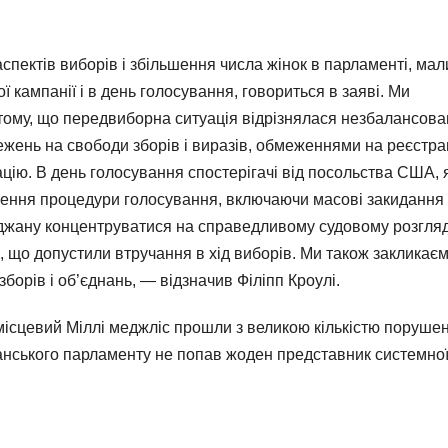
спектів виборів і збільшення числа жінок в парламенті, мал
 кампанії і в день голосування, говориться в заяві. Ми
 тому, що передвиборна ситуація відрізнялася незбалансова
ежень на свободи зборів і виразів, обмеженнями на реєстра
цію. В день голосування спостерігачі від посольства США, як
шення процедури голосування, включаючи масові закидання
джану концентруватися на справедливому судовому розгляд
б, що допустили втручання в хід виборів. Ми також закликає
орів і об’єднань, — відзначив Філіпп Кроулі.
ісцевий Міллі меджліс прошли з великою кількістю порушен
жанського парламенту не попав жоден представник системно