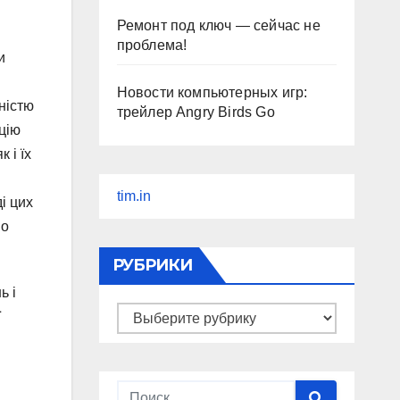
Ремонт под ключ — сейчас не
проблема!
и
Новости компьютерных игр:
ністю
трейлер Angry Birds Go
цію
 і їх
tim.in
і цих
мо
РУБРИКИ
ь і
Рубрики
ї