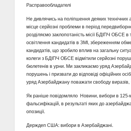
Расправообладателі
Не дивлячись на поліпшення деяких технічних а
місце серйозні проблеми в період передвиборної
розділяємо заклопотаність місії БДІПЧ ОБСЕ в
освітлення кандидатів в ЗМІ, збереженням обм
кандидатів, що зробило вплив на загальну ситуа
колеги з БДІПЧ ОБСЕ відмітили серйозні пору
бюлетенів в урни. Ми закликаємо уряд Азербай
порушень і призвати до відповіді офіційних осі
уряд Азербайджану поважати свободу виразів, зб
Як раніше повідомляло Новини, вибори в 125-м
фальсифікацій, в результаті яких до азербайд
опозиції.
Держдеп США: вибори в Азербайджані.