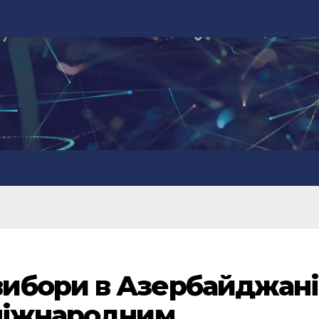
ибори в Азербайджані
 міжнародним