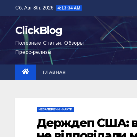
Перейти
Сб. Авг 8th, 2026
4:13:35 AM
к
содержимому
ClickBlog
Полезные Статьи, Обзоры,
Пресс-релизы
ГЛАВНАЯ
НЕЗАПЕРЕЧНІ ФАКТИ
Держдеп США: в
не відповідали