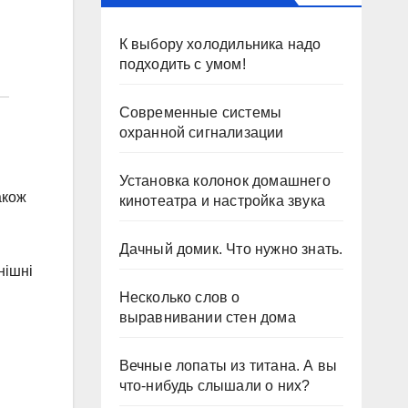
К выбору холодильника надо
подходить с умом!
Современные системы
охранной сигнализации
Установка колонок домашнего
акож
кинотеатра и настройка звука
Дачный домик. Что нужно знать.
нішні
Несколько слов о
выравнивании стен дома
Вечные лопаты из титана. А вы
что-нибудь слышали о них?