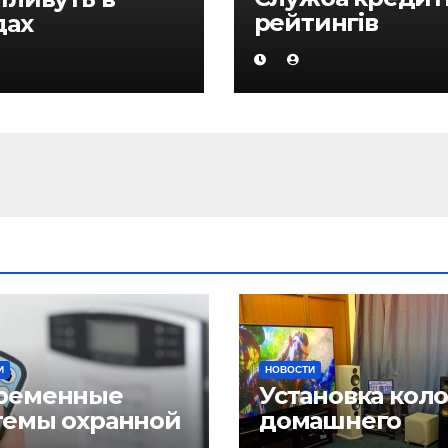
рейтингів
дах
Standard & Poor
підвищила
довгострокові
суверенні
кредитні
рейтинги РК
И
НОВОСТИ
ременные
Установка кол
темы охранной
домашнего
нализации
кинотеатра и