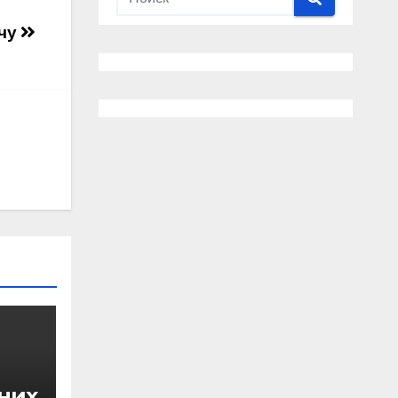
очу
них