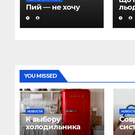
Пий — не хочу
льо
YOU MISSED
НОВОСТИ
НОВОСТ
К выбору
Сов
холодильника
сис
надо подходить с
сиг