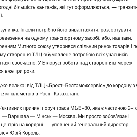
одні більшість вантажів, які тут оформляються, — транзитн
ї.
зупинка. Інколи потрібно його вивантажити, розсортувати,
ревезення на одному транспортному засобі, або, навпаки,
оренням Митного союзу утворився спільний ринок товарів і п
ому створення ТЛЦ обумовлене потребою всіх учасників
тажі своєчасно. У Білорусі робота над створенням мережі
я вже три роки.
дуже велика: від ТЛЦ «Брест–Белтаможсервіс» до кордону з
ячі кілометрів в Росії і Казахстані.
єктивних причин: поруч траса М1/Е–30, яка є частиною 2–г
, — Варшава — Мінськ — Москва. Ми просто зобов’язані
х центрів на кордоні, — упевнений генеральний директор
іс» Юрій Король.