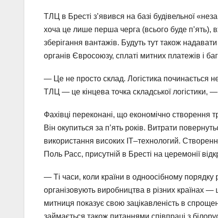
ТЛЦ в Бресті з’явився на базі будівельної «нез
хоча це лише перша черга (всього буде п’ять),
зберігання вантажів. Будуть тут також надават
органів Євросоюзу, сплаті митних платежів і ба
— Це не просто склад. Логістика починається не 
ТЛЦ — це кінцева точка складської логістики, 
Фахівці переконані, що економічно створення т
Він окупиться за п’ять років. Витрати повернутьс
використання високих ІТ–технологий. Створення
Поль Расс, присутній в Бресті на церемонії відк
— Ті часи, коли країни в одноосібному порядку
організовують виробництва в різних країнах — ц
митниця показує свою зацікавленість в спроще
займається також питаннями співпраці з білор