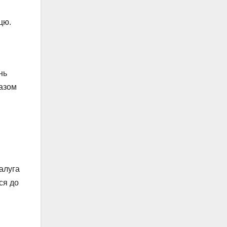
цю.
нь
разом
алуга
ся до