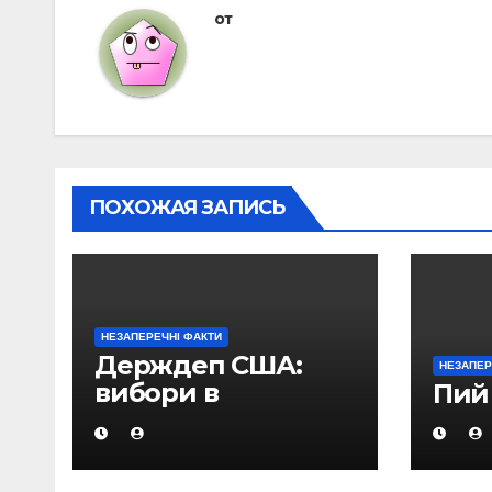
записям
от
ПОХОЖАЯ ЗАПИСЬ
НЕЗАПЕРЕЧНІ ФАКТИ
Держдеп США:
НЕЗАПЕР
вибори в
Пий
Азербайджані не
відповідали
міжнародним