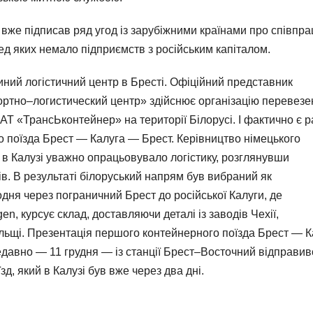
вже підписав ряд угод із зарубіжними країнами про співпра
ед яких немало підприємств з російським капіталом.
ний логістичний центр в Бресті. Офіційний представник
портно–логистический центр» здійснює організацію перевезе
АТ «ТрансЬконтейнер» на території Білорусі. І фактично є 
 поїзда Брест — Калуга — Брест. Керівництво німецького
 в Калузі уважно опрацьовувало логістику, розглянувши
в. В результаті білоруський напрям був вибраний як
одня через пограничний Брест до російської Калуги, де
, курсує склад, доставляючи деталі із заводів Чехії,
ольщі. Презентація першого контейнерного поїзда Брест — К
недавно — 11 грудня — із станції Брест–Восточний відправив
д, який в Калузі був вже через два дні.