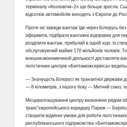
терміналу «Козловічи–2» ще більше зросла. Сьог
відсотків автомобілів виходять з Європи до Росі
Проте не завжди вантаж їде через Білорусь без 
оформити, підібрати вантажні відправки для пе
розділити вантаж, прибулий в одній хурі. Із ств
обслуговуючий майже 170 мільйонів чоловік. Т
внешнеэкономичекой діяльності доставляти ван
логістичних центрів «Белтаможсервіса» ведетьс
— Значущість Білорусі як транзитної держави 
— 8 кілометрів, з іншого боку — Митний союз, тис
Місцерозташування центру визначене рядом об’
транс’європейського коридору Париж — Берлін
створити відмінні умови для роботи логістични
республіканського підприємства «Белтаможсерв