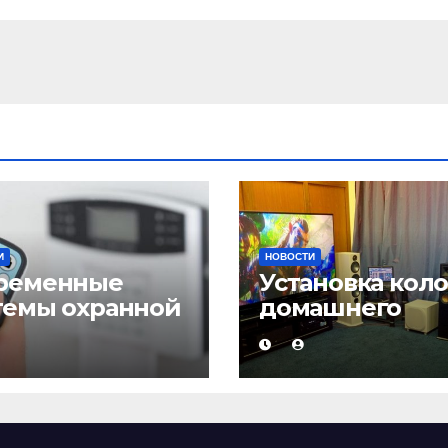
И
НОВОСТИ
ременные
Установка кол
темы охранной
домашнего
нализации
кинотеатра и
настройка звук