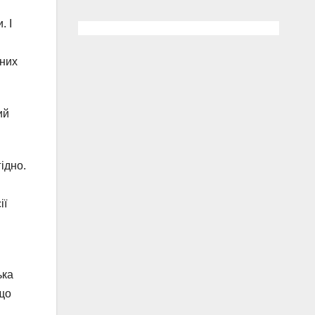
. І
тних
ий
ідно.
ії
ька
що