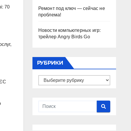
і: 70
Ремонт под ключ — сейчас не
проблема!
Новости компьютерных игр:
трейлер Angry Birds Go
ослуг,
РУБРИКИ
Рубрики
 ЄС
о