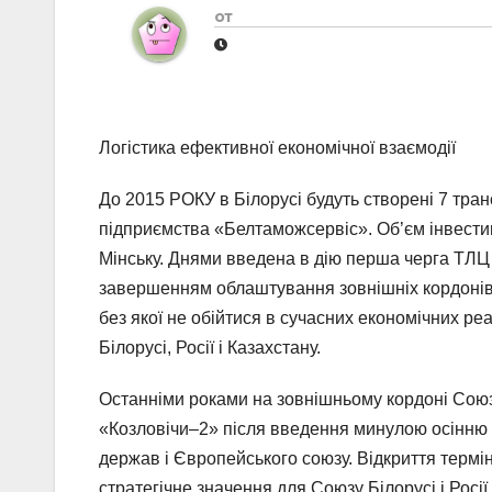
от
Логістика ефективної економічної взаємодії
До 2015 РОКУ в Білорусі будуть створені 7 тра
підприємства «Белтаможсервіс». Об’єм інвестиц
Мінську. Днями введена в дію перша черга ТЛЦ 
завершенням облаштування зовнішніх кордонів 
без якої не обійтися в сучасних економічних ре
Білорусі, Росії і Казахстану.
Останніми роками на зовнішньому кордоні Сою
«Козловічи–2» після введення минулою осінню 
держав і Європейського союзу. Відкриття термі
стратегічне значення для Союзу Білорусі і Росі