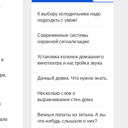
К выбору холодильника надо
подходить с умом!
Современные системы
охранной сигнализации
Установка колонок домашнего
 в
кинотеатра и настройка звука
ри,
Дачный домик. Что нужно знать.
Несколько слов о
выравнивании стен дома
л
Вечные лопаты из титана. А вы
мало
что-нибудь слышали о них?