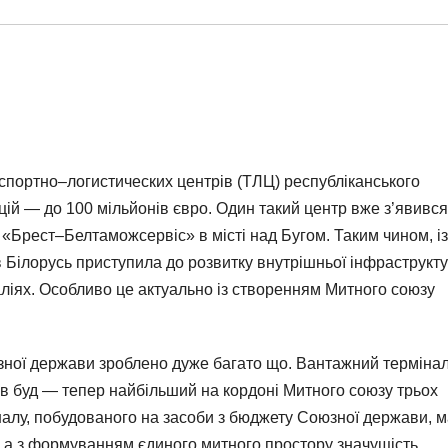
нспортно–логистических центрів (ТЛЦ) республіканського
ій — до 100 мільйонів євро. Один такий центр вже з’явився
«Брест–Белтаможсервіс» в місті над Бугом. Таким чином, із
Білорусь приступила до розвитку внутрішньої інфраструкту
аліях. Особливо це актуально із створенням Митного союзу
зної держави зроблено дуже багато що. Вантажний терміна
в буд — тепер найбільший на кордоні Митного союзу трьох
налу, побудованого на засоби з бюджету Союзної держави, 
ї, а з формуванням єдиного митного простору значущість