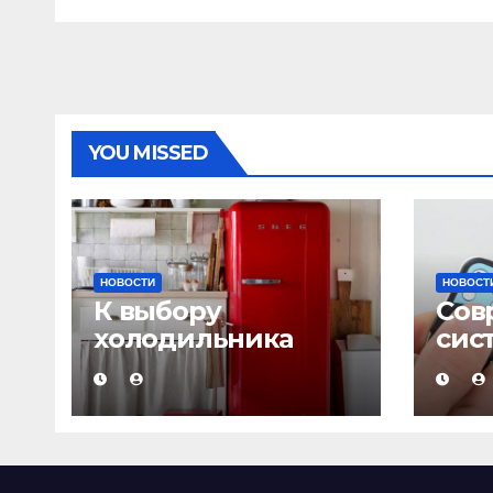
стандартам
YOU MISSED
НОВОСТИ
НОВОСТ
К выбору
Сов
холодильника
сис
надо подходить с
сиг
умом!