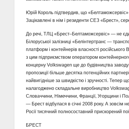
Юрій Король підтвердив, що «Белтаможсервіс» 
Зацікавлені в нім і резиденти СЕЗ «Брест», сер
До речі, ТЛЦ «Брест–Белтаможсервіс» — не єди
Білоруської залізниці «Белінтертранс — транс
платформ і контейнерів власності російського В
з цим підприємством оператором контейнерного
концерну Volkswagen ще до будівництва заводу
пропозиції більше десятка потенційних партнері
найвигідніше за швидкістю і зручності. Тепер щ
налагоджено складальне виробництво Volkswagen
Словаччини, Німеччини, Франції, Угорщини і П
— Брест відбулася в січні 2008 року. А зовсім 
Росії тисячний полносоставний прискорений поїз
БРЕСТ