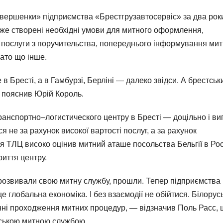
авершенки» підприємства «Брестгрузавтосервіс» за два роки
 вже створені необхідні умови для митного оформлення,
и послуги з поручительства, попереднього інформування ми
гато що інше.
в Бресті, а в Гамбурзі, Берліні — далеко звідси. А брестськ
— пояснив Юрій Король.
ранспортно–логистического центру в Бресті — доцільно і виг
я не за рахунок високої вартості послуг, а за рахунок
 ТЛЦ високо оцінив митний аташе посольства Бельгії в Рос
риття центру.
 розвивали свою митну службу, прошли. Тепер підприємства
е глобальна економіка. І без взаємодії не обійтися. Білорус
нні проходження митних процедур, — відзначив Поль Расс, 
уською митною службою.