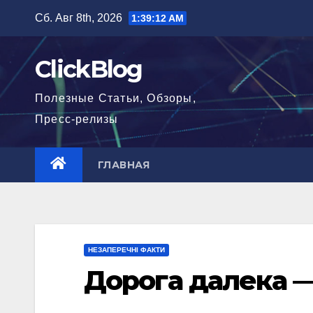
Перейти
Сб. Авг 8th, 2026
1:39:13 AM
к
содержимому
ClickBlog
Полезные Статьи, Обзоры,
Пресс-релизы
ГЛАВНАЯ
НЕЗАПЕРЕЧНІ ФАКТИ
Дорога далека —