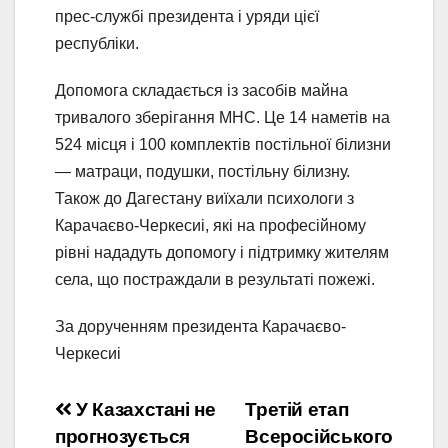
прес-службі президента і уряди цієї
республіки.
Допомога складається із засобів майна
тривалого зберігання МНС. Це 14 наметів на
524 місця і 100 комплектів постільної білизни
— матраци, подушки, постільну білизну.
Також до Дагестану виїхали психологи з
Карачаєво-Черкесиі, які на професійному
рівні нададуть допомогу і підтримку жителям
села, що постраждали в результаті пожежі.
За дорученням президента Карачаєво-
Черкесиі
Навигация
У Казахстані не
Третій етап
прогнозується
Всеросійського