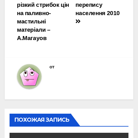
по
різкий стрибок цін
перепису
записям
на паливно-
населення 2010
мастильні
матеріали –
А.Магауов
от
ПОХОЖАЯ ЗАПИСЬ