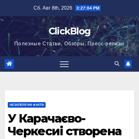
Перейти
Сб. Авг 8th, 2026
3:27:04 PM
к
содержимому
ClickBlog
Полезные Статьи, Обзоры, Пресс-релизы
НЕЗАПЕРЕЧНІ ФАКТИ
У Карачаєво-
Черкесиі створена