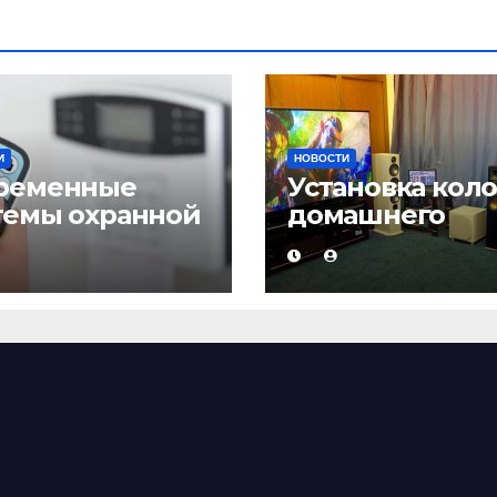
И
НОВОСТИ
ременные
Установка кол
темы охранной
домашнего
нализации
кинотеатра и
настройка звук