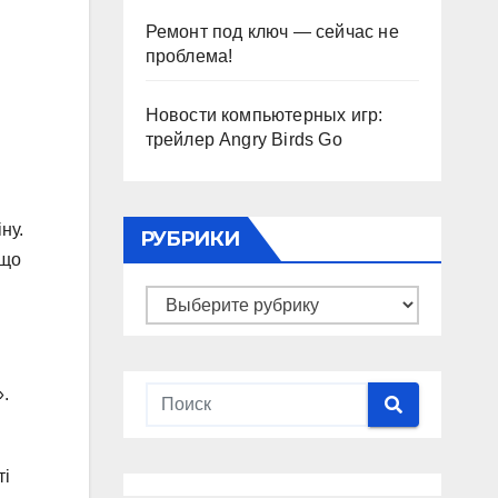
Ремонт под ключ — сейчас не
проблема!
Новости компьютерных игр:
трейлер Angry Birds Go
ну.
РУБРИКИ
 що
Рубрики
».
ті