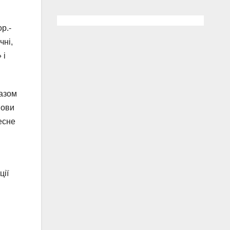
р.-
чні,
 і
казом
нови
есне
ції