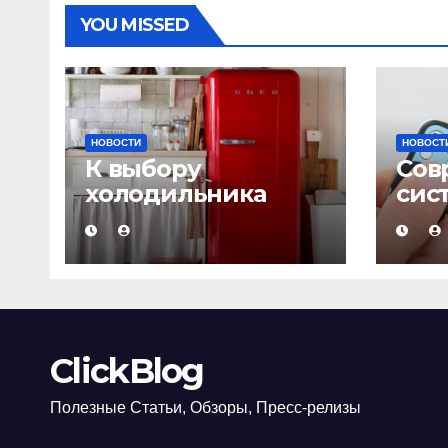
YOU MISSED
НОВОСТИ
НОВОСТ
К выбору
Сов
холодильника
сис
надо подходить с
сиг
умом!
ClickBlog
Полезные Статьи, Обзоры, Пресс-релизы