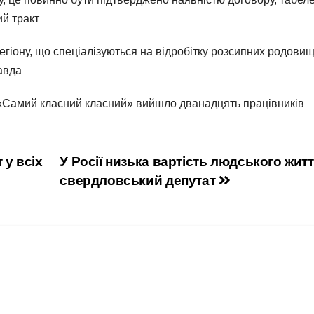
й тракт
егіону, що спеціалізуються на відробітку розсипних родовищ
авда
а «Самий класний класний» вийшло дванадцять працівників
 у всіх
У Росії низька вартість людського житт
свердловський депутат