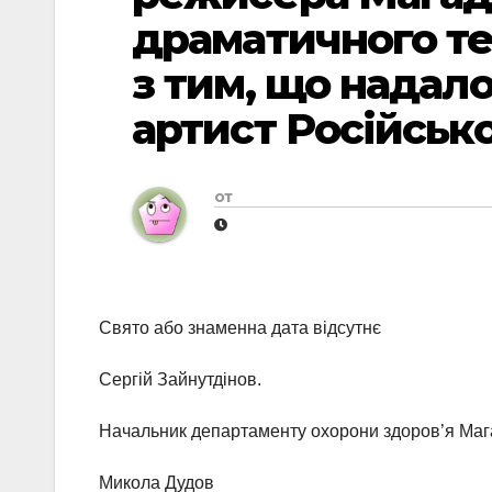
драматичного те
з тим, що надал
артист Російськ
от
Свято або знаменна дата відсутнє
Сергій Зайнутдінов.
Начальник департаменту охорони здоров’я Мага
Микола Дудов