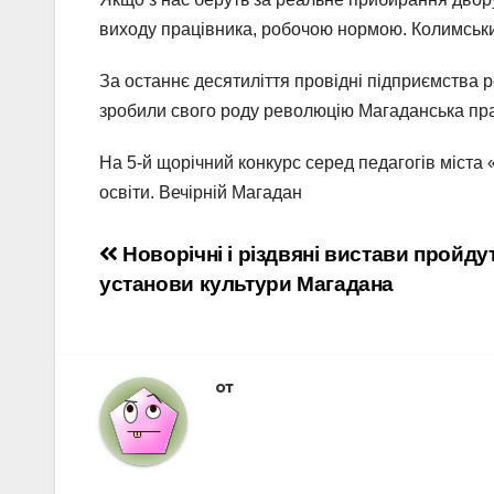
виходу працівника, робочою нормою. Колимськи
За останнє десятиліття провідні підприємства р
зробили свого роду революцію Магаданська пр
На 5-й щорічний конкурс серед педагогів міст
освіти. Вечірній Магадан
Навигация
Новорічні і різдвяні вистави пройдут
установи культури Магадана
по
записям
от