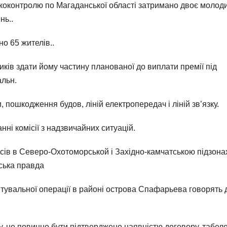
коконтролю по Магаданської області затримано двоє молод
нь..
о 65 жителів..
ків здати йому частину планованої до виплати премії під
альн.
пошкодження будов, ліній електропередач і ліній зв’язку.
ні комісії з надзвичайних ситуацій.
ів в Северо-Охотоморськой і Західно-камчатською підзона
ська правда
 рятувальної операції в районі острова Спафарьева говорять 
, це повинно бути підтверджено наявністю договору, табел