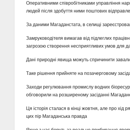
Оперативними співробітниками управління нар
людей після здобуття ними поштових відправле
За даними Магаданстата, в селищі зареєстрован
Замруководітеля вимагав від підлеглих працівни
загрозою створення несприятливих умов для д
Дані природні явища можуть спричинити завали, 
Таке рішення прийняте на позачерговому засідан
Заходи регулювання промислу водних біоресурс
обговорили на розширеному засіданні Магадан
Ця історія сталася в кінці жовтня, але про хід
цих пір Магаданська правда
Якщо з нас беруть за реальне прибирання двору