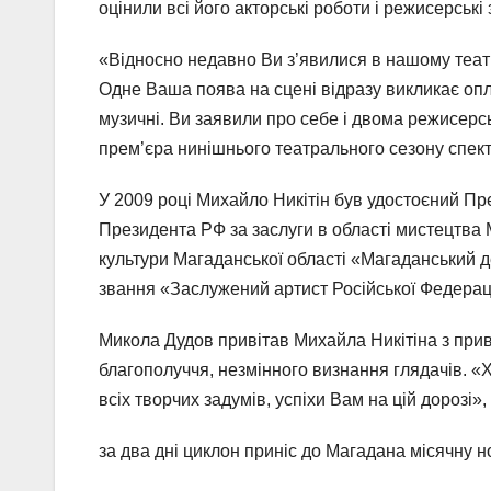
оцінили всі його акторські роботи і режисерські
«Відносно недавно Ви з’явилися в нашому театр
Одне Ваша поява на сцені відразу викликає оплеск
музичні. Ви заявили про себе і двома режисерсь
прем’єра нинішнього театрального сезону спек
У 2009 році Михайло Никітін був удостоєний Пре
Президента РФ за заслуги в області мистецтва 
культури Магаданської області «Магаданський 
звання «Заслужений артист Російської Федераці
Микола Дудов привітав Михайла Никітіна з при
благополуччя, незмінного визнання глядачів. 
всіх творчих задумів, успіхи Вам на цій дорозі»
за два дні циклон приніс до Магадана місячну н