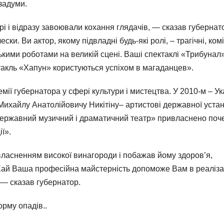
 задуми.
і і відразу завоювали кохання глядачів, — сказав губернато
и. Ви актор, якому підвладні будь-які ролі, – трагічні, комі
кими роботами на великій сцені. Ваші спектаклі «Трибунал»
такль «Хапун» користуються успіхом в магаданцев».
мії губернатора у сфері культури і мистецтва. У 2010-м – У
Михайлу Анатолійовичу Никітіну– артистові державної уста
державний музичний і драматичний театр» привласнено поч
ї».
власненням високої винагороди і побажав йому здоров’я,
«Хай Ваша професійна майстерність допоможе Вам в реаліза
, — сказав губернатор.
орму опадів..