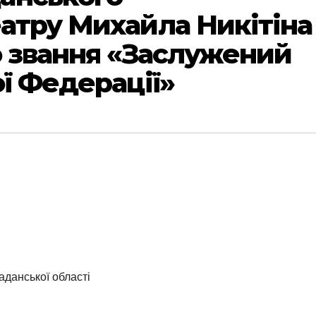
атру Михайла Никітіна
о звання «Заслужений
ої Федерації»
данської області