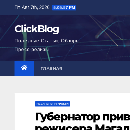
Перейти
Пт. Авг 7th, 2026
5:05:58 PM
к
содержимому
ClickBlog
Полезные Статьи, Обзоры,
Пресс-релизы
ГЛАВНАЯ
НЕЗАПЕРЕЧНІ ФАКТИ
Губернатор прив
режисера Магад