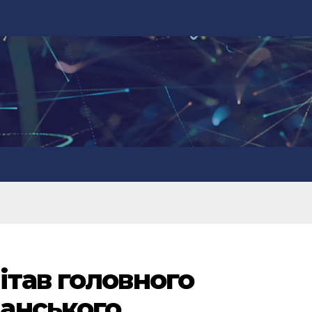
ітав головного
анського