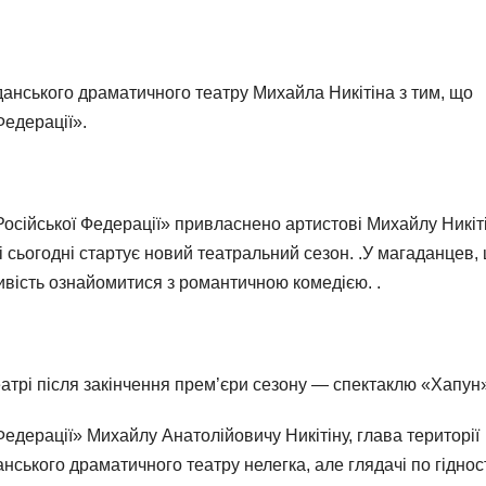
анського драматичного театру Михайла Никітіна з тим, що
Федерації».
сійської Федерації» привласнено артистові Михайлу Никіті
сьогодні стартує новий театральний сезон. .У магаданцев,
ливість ознайомитися з романтичною комедією. .
атрі після закінчення прем’єри сезону — спектаклю «Хапун
едерації» Михайлу Анатолійовичу Никітіну, глава території
ського драматичного театру нелегка, але глядачі по гіднос