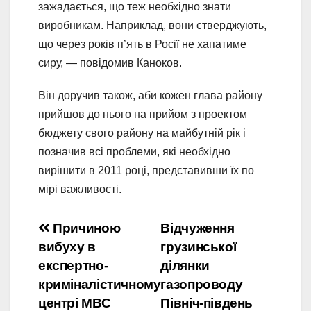
зажадається, що теж необхідно знати
виробникам. Наприклад, вони стверджують,
що через років п’ять в Росії не хапатиме
сиру, — повідомив Каноков.
Він доручив також, аби кожен глава району
прийшов до нього на прийом з проектом
бюджету свого району на майбутній рік і
позначив всі проблеми, які необхідно
вирішити в 2011 році, представивши їх по
мірі важливості.
Навигация
Причиною
Відчуження
вибуху в
грузинської
по
експертно-
ділянки
записям
криміналістичному
газопроводу
центрі МВС
Північ-південь