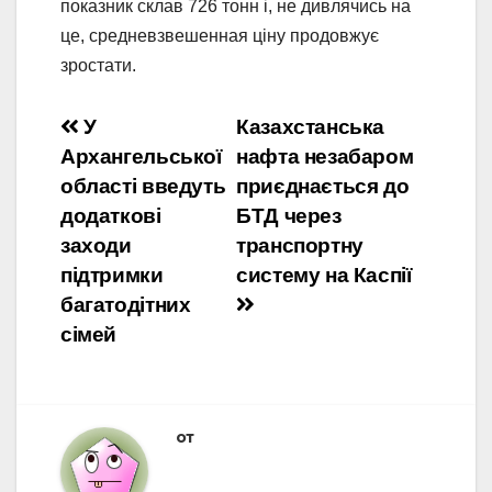
показник склав 726 тонн і, не дивлячись на
це, средневзвешенная ціну продовжує
зростати.
Навигация
У
Казахстанська
Архангельської
нафта незабаром
по
області введуть
приєднається до
записям
додаткові
БТД через
заходи
транспортну
підтримки
систему на Каспії
багатодітних
сімей
от