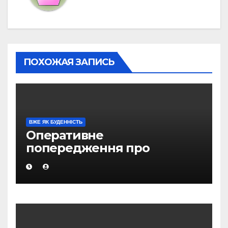
ПОХОЖАЯ ЗАПИСЬ
ВЖЕ ЯК БУДЕННІСТЬ
Оперативне
попередження про
вірогідність виникнення
надзвичайних ситуацій на
території Магаданської
області