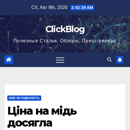
Перейти
Сб. Авг 8th, 2026
2:42:40 AM
к
содержимому
ClickBlog
Полезные Статьи, Обзоры, Пресс-релизы
ВЖЕ ЯК БУДЕННІСТЬ
Ціна на мідь
досягла