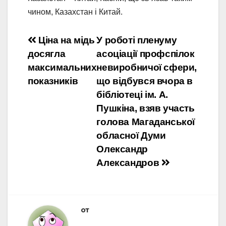
чином, Казахстан і Китай.
Навигация
Ціна на мідь
У роботі пленуму
досягла
асоціації профспілок
по
максимальних
невиробничої сфери,
записям
показників
що відбувся вчора в
бібліотеці ім. А.
Пушкіна, взяв участь
голова Магаданської
обласної Думи
Олександр
Александров
от