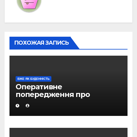
ПОХОЖАЯ ЗАПИСЬ
ВЖЕ ЯК БУДЕННІСТЬ
Оперативне
попередження про
вірогідність виникнення
надзвичайних ситуацій на
території Магаданської
області