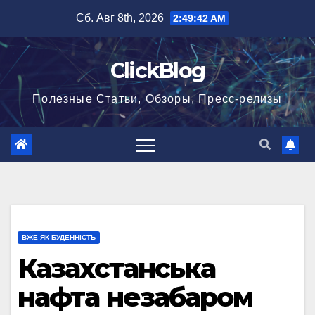
Перейти
Сб. Авг 8th, 2026
2:49:42 AM
к
содержимому
ClickBlog
Полезные Статьи, Обзоры, Пресс-релизы
ВЖЕ ЯК БУДЕННІСТЬ
Казахстанська
нафта незабаром