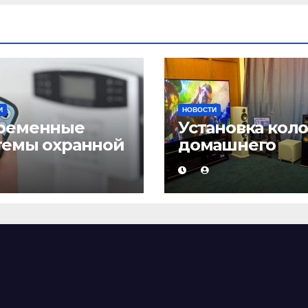
И
НОВОСТИ
ременные
Установка кол
темы охранной
домашнего
нализации
кинотеатра и
настройка звук