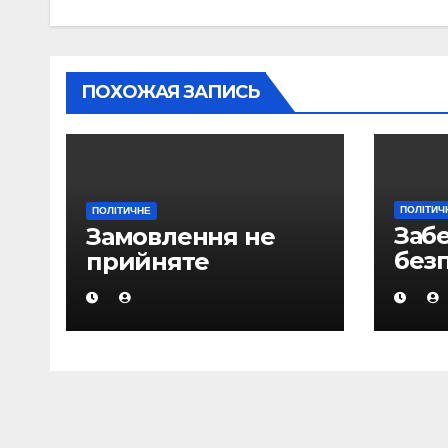
ПОХОЖАЯ ЗАПИСЬ
ПОЛІТИЧ
ПОЛІТИЧНЕ
Заб
Замовлення не
без
прийняте
ене
одн
пріо
гло
пор
– гл