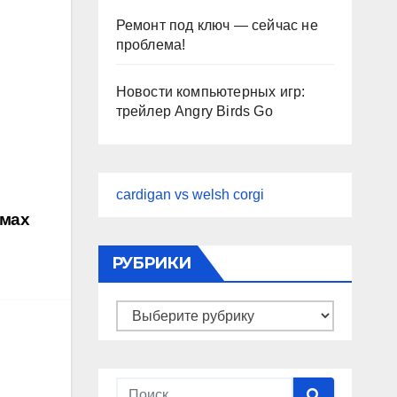
Ремонт под ключ — сейчас не
проблема!
Новости компьютерных игр:
трейлер Angry Birds Go
cardigan vs welsh corgi
емах
РУБРИКИ
Рубрики