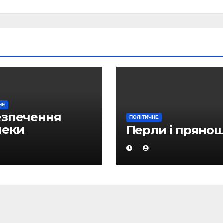
НЕ
езпечення
ПОЛІТИЧНЕ
пеки
Перли і прянощ
ргопостачань є
им з головних
ритетів в
бальному
ядку денному
ава Кабміну РК