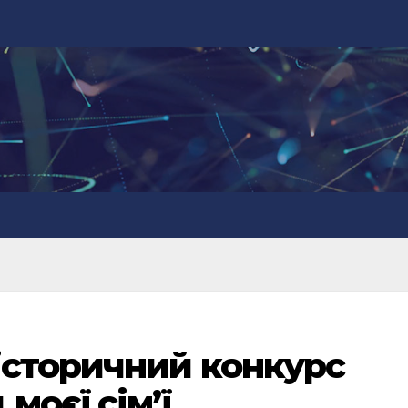
історичний конкурс
моєї сім’ї