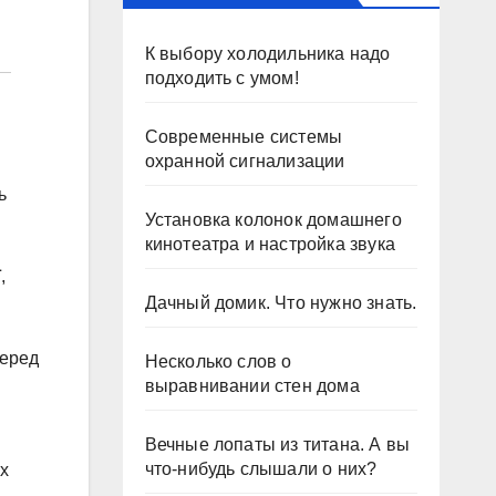
К выбору холодильника надо
подходить с умом!
Современные системы
охранной сигнализации
ь
Установка колонок домашнего
кинотеатра и настройка звука
,
Дачный домик. Что нужно знать.
перед
Несколько слов о
выравнивании стен дома
Вечные лопаты из титана. А вы
что-нибудь слышали о них?
их