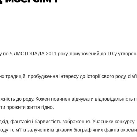
 по 5 ЛИСТОПАДА 2011 року, приурочений до 10-у утворен
традицій, пробудження інтересу до історії свого роду, сім’ї
ність до роду. Кожен повинен відчувати відповідальність 
и прожити життя гідно.
хід, фантазія і барвистість зображення. Учасники конкурсу
оду і сім’ї із залученням цікавих біографічних фактів окрем