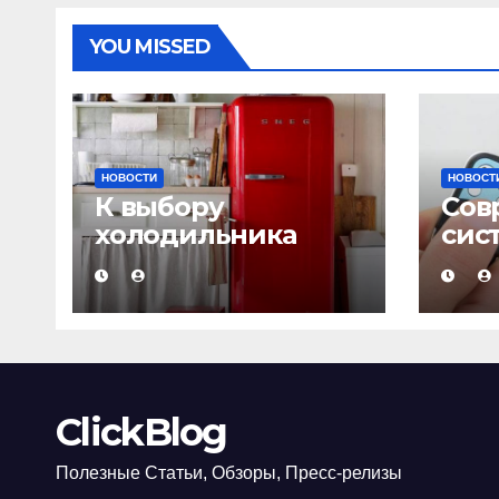
YOU MISSED
НОВОСТИ
НОВОСТ
К выбору
Сов
холодильника
сис
надо подходить с
сиг
умом!
ClickBlog
Полезные Статьи, Обзоры, Пресс-релизы