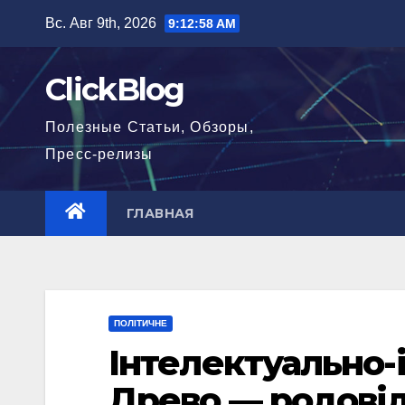
Перейти
Вс. Авг 9th, 2026
9:12:58 AM
к
содержимому
ClickBlog
Полезные Статьи, Обзоры,
Пресс-релизы
ГЛАВНАЯ
ПОЛІТИЧНЕ
Інтелектуально-
Древо — родовід 