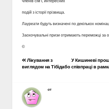
членів сім’ї, интересних
подій з історії прізвища.
Лауреати будуть визначені по декількох номінац
Заохочувальні призи отримають переможці за ор
©
Навигация
Лікування з
У Кишиневі прош
виглядом на Тібідабо
співпраці в рам
по
записям
от