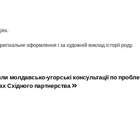
іях.
игінальне оформлення і за художній виклад історії роду.
ли молдавсько-угорські консультації по пробл
ках Східного партнерства