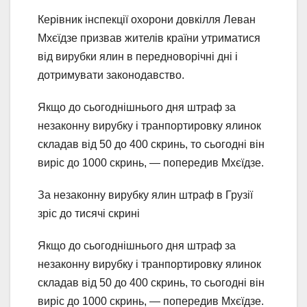
Керівник інспекції охорони довкілля Леван
Мхєїдзе призвав жителів країни утриматися
від вирубки ялин в передноворічні дні і
дотримувати законодавство.
Якщо до сьогоднішнього дня штраф за
незаконну вирубку і транпортировку ялинок
складав від 50 до 400 скринь, то сьогодні він
виріс до 1000 скринь, — попередив Мхєїдзе.
За незаконну вирубку ялин штраф в Грузії
зріс до тисячі скрині
Якщо до сьогоднішнього дня штраф за
незаконну вирубку і транпортировку ялинок
складав від 50 до 400 скринь, то сьогодні він
виріс до 1000 скринь, — попередив Мхєїдзе.