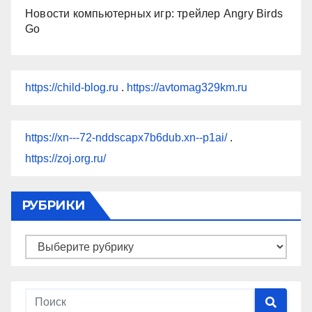
Новости компьютерных игр: трейлер Angry Birds
Go
https://child-blog.ru
.
https://avtomag329km.ru
https://xn---72-nddscapx7b6dub.xn--p1ai/
.
https://zoj.org.ru/
РУБРИКИ
Рубрики