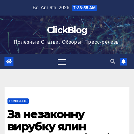
Перейти
Вс. Авг 9th, 2026
7:38:55 AM
к
содержимому
ClickBlog
Полезные Статьи, Обзоры, Пресс-релизы
ПОЛІТИЧНЕ
За незаконну
вирубку ялин