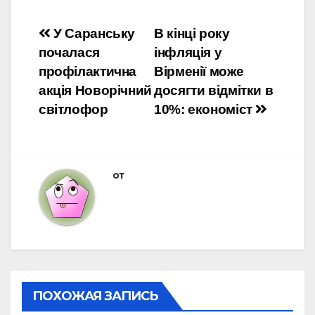
Навигация
У Саранську
В кінці року
почалася
інфляція у
по
профілактична
Вірменії може
записям
акція Новорічний
досягти відмітки в
світлофор
10%: економіст
от
ПОХОЖАЯ ЗАПИСЬ