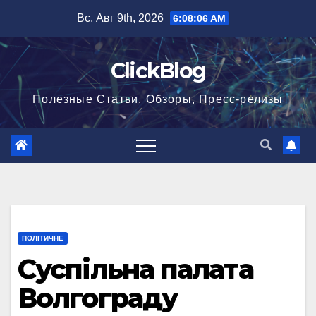
Перейти
Вс. Авг 9th, 2026
6:08:07 AM
к
содержимому
ClickBlog
Полезные Статьи, Обзоры, Пресс-релизы
ПОЛІТИЧНЕ
Суспільна палата
Волгограду