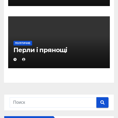
глобальному порядку
денному – глава Кабміну РК
ПОЛІТИЧНЕ
Перли і прянощі