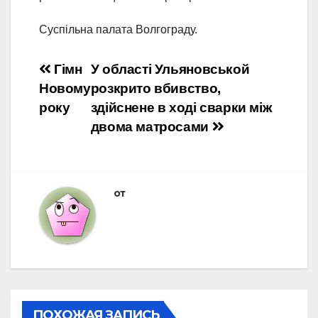
Суспільна палата Волгограду.
Навигация
Гімн
У області Ульяновськой
Новому
розкрито вбивство,
по
року
здійснене в ході сварки між
записям
двома матросами
от
ПОХОЖАЯ ЗАПИСЬ