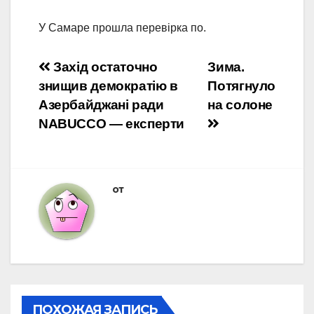
У Самаре прошла перевірка по.
Навигация
Захід остаточно
Зима.
знищив демократію в
Потягнуло
по
Азербайджані ради
на солоне
записям
NABUCCO — експерти
от
ПОХОЖАЯ ЗАПИСЬ