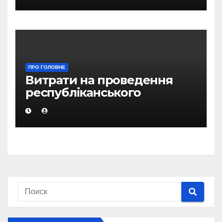
ПРО ГОЛОВНЕ
Витрати на проведення
республіканського
референдуму не
передбачені в бюджеті
ЦВК