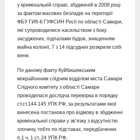
у кримінальній справі, збудженій в 2008 році
за фактом масових безладів на території
ФБУ ГИК-6 ГУФСИН Росії по області Самари,
які супроводилися насильством з боку
засуджених, підпалами будов, знищенням
майна колонії, 7 з 14 підсудних розкрили собі
вени.
По даному факту Куйбишевським
міжрайонним слідчим відділом міста Самари
Слідчого комітету з області Самари
проводилася дослідча перевірка в порядку
ст.ст.144-145 УПК РФ, за результатами якої
винесена постанова про відмову в збудженні
кримінальної справи у зв’язку з відсутністю
злочину, тобто по підставах, передбачених
п.1 ч. 1 ст. 24 УПК РФ.