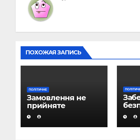
ПОХОЖАЯ ЗАПИСЬ
ПОЛІТИЧ
ПОЛІТИЧНЕ
Заб
Замовлення не
без
прийняте
ене
одн
пріо
гло