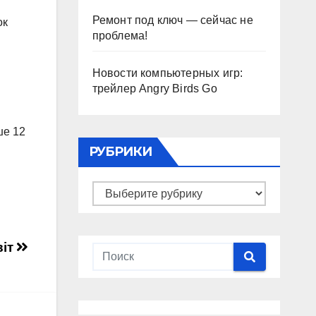
Ремонт под ключ — сейчас не
ок
проблема!
Новости компьютерных игр:
трейлер Angry Birds Go
ше 12
РУБРИКИ
Рубрики
віт