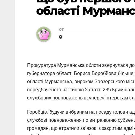
області Мурман
от
Прокуратура Мурманська облсти звернулася до 
губернатора області Бориса Воробйова більше 
області Мурманська, вироком Заозерського місь
передбаченого частиною 2 статті 285 Кримінал
службових повноважень всупереч інтересам сл
Горобців, будучи вибраним на посаду голови ад
службові повноваження по витрачанню субвенц
громадян, що втратили зв’язок із закритим ад