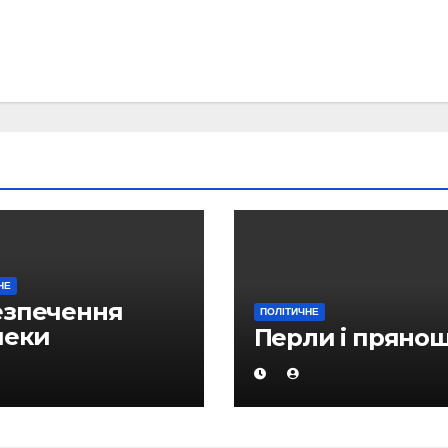
НЕ
езпечення
ПОЛІТИЧНЕ
пеки
Перли і прянощ
ргопостачань є
им з головних
ритетів в
бальному