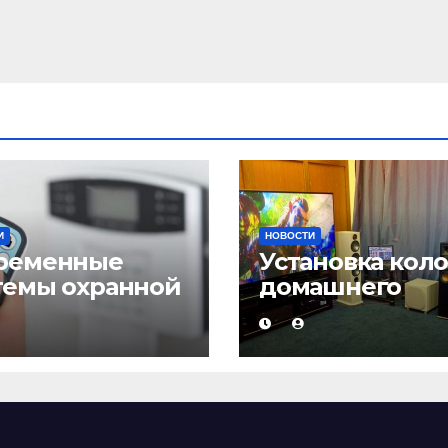
ядку денному
ава Кабміну РК
И
НОВОСТИ
ременные
Установка кол
темы охранной
домашнего
нализации
кинотеатра и
настройка звук