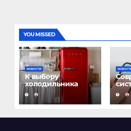
пор
– гл
YOU MISSED
НОВОСТИ
НОВОСТ
К выбору
Сов
холодильника
сис
надо подходить с
сиг
умом!