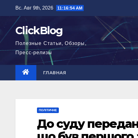
Перейти
Вс. Авг 9th, 2026
11:16:55 AM
к
содержимому
ClickBlog
Полезные Статьи, Обзоры,
Пресс-релизы
ГЛАВНАЯ
ПОЛІТИЧНЕ
До суду передана
що був першого