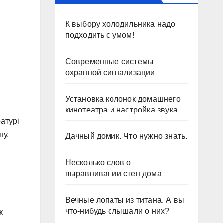
К выбору холодильника надо
подходить с умом!
Современные системы
охранной сигнализации
Установка колонок домашнего
кинотеатра и настройка звука
атурі
ну,
Дачный домик. Что нужно знать.
Несколько слов о
выравнивании стен дома
Вечные лопаты из титана. А вы
что-нибудь слышали о них?
к