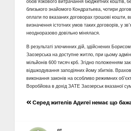
обов’язкового витрачання бюджетних коштів, бе
близького знайомого Кондратьева, чотири дого
оплати по вказаних договорах грошові кошти, в
визначення істотних умов таких договорів, у зв
неодноразово довільно мінялася.
В результаті злочинних дій, здійснених Борис
Заозерська на доступне житло, при цьому адмі
мільйонів 600 тисяч крб. Згідно положенням за
відшкодування заподіяних йому збитків. Врахо
виконання законів на особливо режимних об’єкт
Воробйова в дохід ЗАТЕ Заозерськ вказаної сум
Навигация
Серед жителів Адигеї немає що бажа
по
записям
от