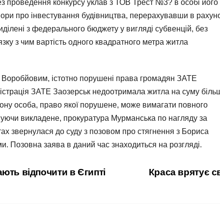
з проведення конкурсу уклав з ТОВ Трест №3? в особі його
вори про інвестування будівництва, перерахувавши в рахун
иділені з федерального бюджету у вигляді субвенцій, без
’язку з чим вартість одного квадратного метра житла
ом Воробйовим, істотно порушені права громадян ЗАТЕ
ністрація ЗАТЕ Заозерськ недоотримала житла на суму біль
кону особа, право якої порушене, може вимагати повного
вуючи викладене, прокуратура Мурманська по нагляду за
ах звернулася до суду з позовом про стягнення з Бориса
и. Позовна заява в даний час знаходиться на розгляді.
ють відпочити в Єгипті
Краса врятує с