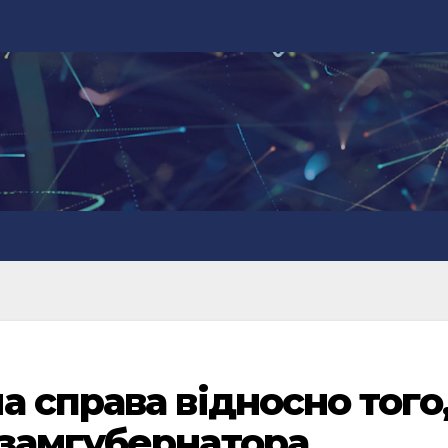
 справа відносно того
 замгубернатора