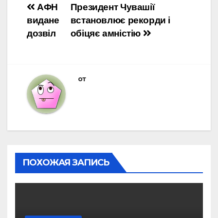
Навигация
АФН
Президент Чувашії
видане
встановлює рекорди і
по
дозвіл
обіцяє амністію
записям
от
ПОХОЖАЯ ЗАПИСЬ