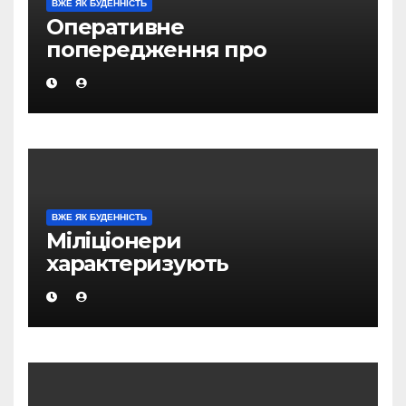
ВЖЕ ЯК БУДЕННІСТЬ
Оперативне
попередження про
вірогідність виникнення
надзвичайних ситуацій на
території Магаданської
області
ВЖЕ ЯК БУДЕННІСТЬ
Міліціонери
характеризують
оперативну обстановку в
Магадані, як відносно
стабільну