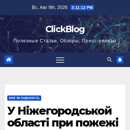
Перейти
Вс. Авг 9th, 2026
3:11:12 PM
к
содержимому
ClickBlog
Полезные Статьи, Обзоры, Пресс-релизы
ВЖЕ ЯК БУДЕННІСТЬ
У Ніжегородськой
області при пожежі