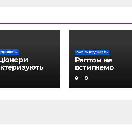
БУДЕННІСТЬ
ВЖЕ ЯК БУДЕННІСТЬ
ціонери
Раптом не
актеризують
встигнемо
ративну
ановку в
дані, як
осно стабільну