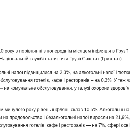
10 року в порівнянні з попереднім місяцем інфляція в Грузії
аціональній службі статистики Грузії Сакстат (Грузстат).
ольні напої підвищилися на 2,3%, на алкогольні напої і тют
обслуговування готелів, кафе і ресторанів – на 0,3%. У теж ч
 — на комунальне обслуговування, у галузі охорони здоров’
м минулого року рівень інфляції склав 10,5%. Алкогольні нап
 на продовольство і безалкогольні напої виросли на 21,9%,
слуговування готелів, кафе і ресторанів — на 7%, сфері осв