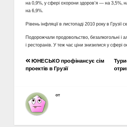
на 0,9%, у сфері охорони здоров’я — на 3,5%, н
на 6,9%.
Рівень інфляції в листопаді 2010 року в Грузії с
Подорожчали продовольство, безалкогольні і алк
і ресторанів. У теж час ціни знизилися у сфері 
Навигация
ЮНЕСЬКО профінансує сім
Тури
проектів в Грузії
отри
по
записям
от