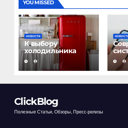
YOU MISSED
НОВОСТИ
НОВОСТ
К выбору
Сов
холодильника
сис
надо подходить с
сиг
умом!
ClickBlog
Полезные Статьи, Обзоры, Пресс-релизы