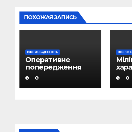
ПОХОЖАЯ ЗАПИСЬ
ВЖЕ ЯК БУДЕННІСТЬ
ВЖЕ ЯК 
Оперативне
Мілі
попередження
хар
про вірогідність
опе
виникнення
обст
надзвичайних
Мага
ситуацій на
відн
території
Магаданської
області