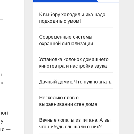
К выбору холодильника надо
подходить с умом!
Современные системы
охранной сигнализации
Установка колонок домашнего
кинотеатра и настройка звука
юн —
Дачный домик. Что нужно знать.
ас
я —
Несколько слов о
выравнивании стен дома
ої і
Вечные лопаты из титана. А вы
 у
что-нибудь слышали о них?
іти —