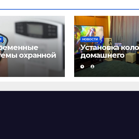
И
НОВОСТИ
ременные
Установка кол
темы охранной
домашнего
нализации
кинотеатра и
настройка звук