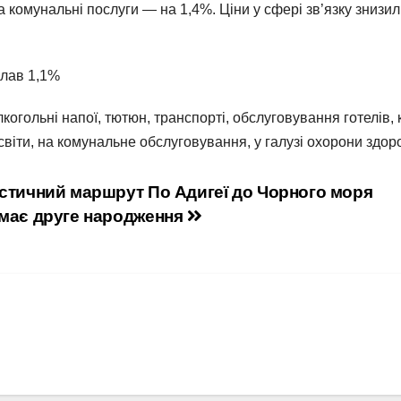
а комунальні послуги — на 1,4%. Ціни у сфері зв’язку знизи
клав 1,1%
огольні напої, тютюн, транспорті, обслуговування готелів,
освіти, на комунальне обслуговування, у галузі охорони здоро
стичний маршрут По Адигеї до Чорного моря
має друге народження