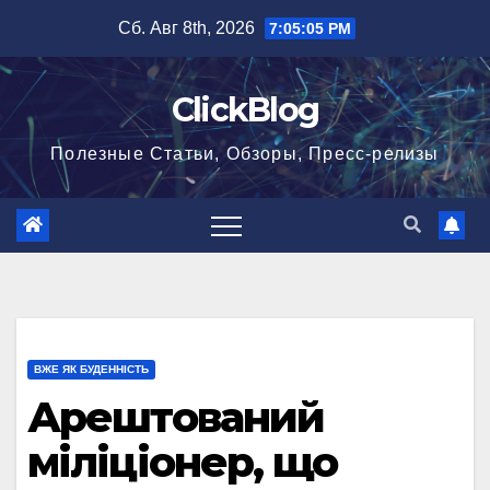
Перейти
Сб. Авг 8th, 2026
7:05:06 PM
к
содержимому
ClickBlog
Полезные Статьи, Обзоры, Пресс-релизы
ВЖЕ ЯК БУДЕННІСТЬ
Арештований
міліціонер, що