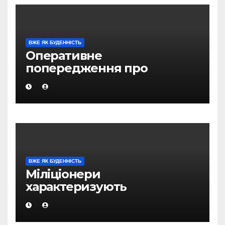
ВЖЕ ЯК БУДЕННІСТЬ
Оперативне
попередження про
вірогідність виникнення
надзвичайних ситуацій на
території Магаданської
області
ВЖЕ ЯК БУДЕННІСТЬ
Міліціонери
характеризують
оперативну обстановку в
Магадані, як відносно
стабільну