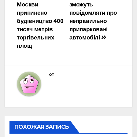
Москви
зможуть
по
припинено
повідомляти про
записям
будівництво 400
неправильно
тисяч метрів
припарковані
торгівельних
автомобілі
площ
от
ПОХОЖАЯ ЗАПИСЬ