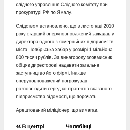
слідчого управління Слідчого комітету при
прокуратурі РФ по Ямалу.
Слідством встановлено, що в листопаді 2010
року старший оперуповноважений зажадав у
директора одного з комерційних підприємств
міста Ноябрьська хабар у розмірі 1 мільйона
800 тисяч рублів. За винагороду зловмисник
обіцяв директорові надавати загальне
заступництво його фірмі. Інакше
оперуповноважений погрожував
розповсюдити серед контрагентів вказаного
підприємства відомості, що порочать
Арештований міліціонер, що вимагав.
Навигация
В центрі
Челябінці