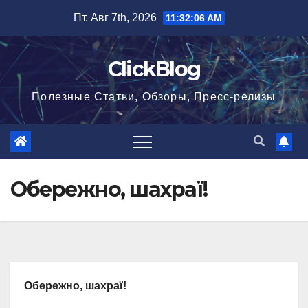
Перейти
Пт. Авг 7th, 2026
11:32:06 AM
к
содержимому
ClickBlog
Полезные Статьи, Обзоры, Пресс-релизы
Обережно, шахраї!
Обережно, шахраї!