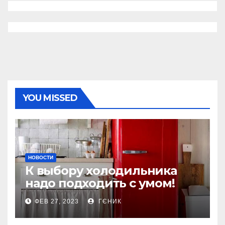
YOU MISSED
НОВОСТИ
К выбору холодильника
надо подходить с умом!
ФЕВ 27, 2023
ГЄНИК