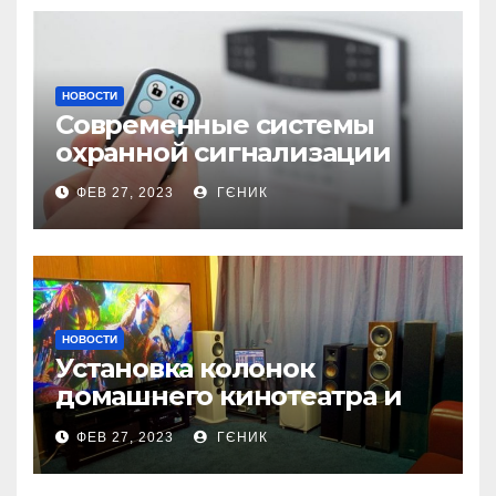
НОВОСТИ
Современные системы
охранной сигнализации
ФЕВ 27, 2023
ГЄНИК
НОВОСТИ
Установка колонок
домашнего кинотеатра и
настройка звука
ФЕВ 27, 2023
ГЄНИК