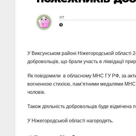
от
У Виксунськом районі Ніжегородськой області 
добровольців, що брали участь в ліквідації при
Як повідомили в обласному МНС ГУ РФ, за активну
вогненною стихією, пам’ятними медалями МНС У
чоловік.
Також діяльність добровольців буде відмічена 
У Ніжегородськой області нагородять.