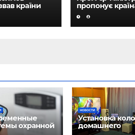
звав країни
пропонує краї
 разом
ОЕС
тися із
використовува
хійними
новий підхід в
ми в регіоні і
здійсненні
аслідками
багатобічних у
И
НОВОСТИ
ременные
Установка кол
темы охранной
домашнего
нализации
кинотеатра и