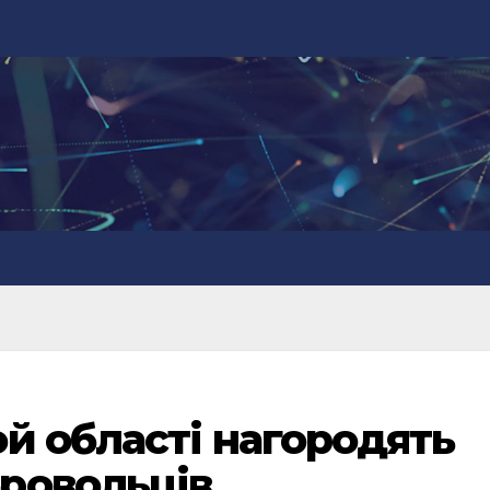
й області нагородять
ровольців