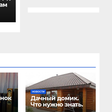
нам
ти
год
НОВОСТИ
онок
Дачный домик.
Что нужно знать.