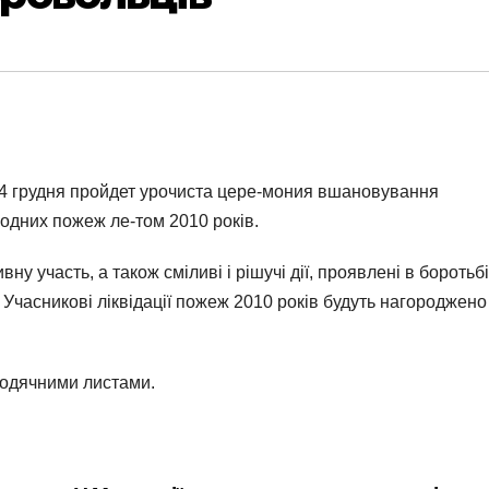
24 грудня пройдет урочиста цере-мония вшановування
родних пожеж ле-том 2010 років.
 участь, а також сміливі і рішучі дії, проявлені в боротьбі
часникові ліквідації пожеж 2010 років будуть нагороджено
подячними листами.