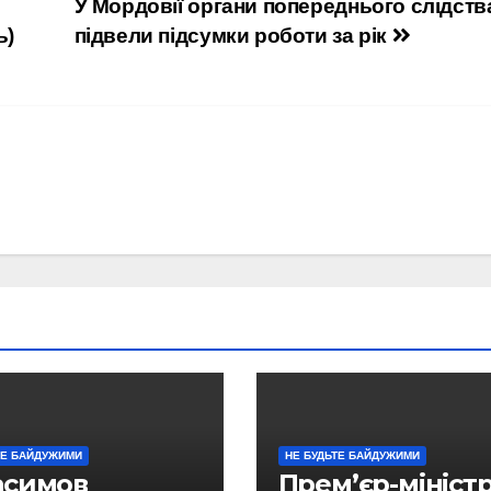
У Мордовії органи попереднього слідств
ь)
підвели підсумки роботи за рік
ТЕ БАЙДУЖИМИ
НЕ БУДЬТЕ БАЙДУЖИМИ
асимов
Прем’єр-мініст