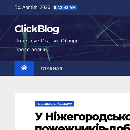
Перейти
Вс. Авг 9th, 2026
9:12:43 AM
к
содержимому
ClickBlog
Полезные Статьи, Обзоры,
Пресс-релизы
ГЛАВНАЯ
НЕ БУДЬТЕ БАЙДУЖИМИ
У Ніжегородсько
пожежників-доб