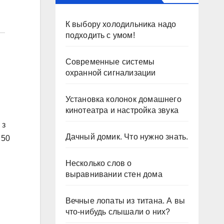
К выбору холодильника надо
подходить с умом!
Современные системы
охранной сигнализации
Установка колонок домашнего
кинотеатра и настройка звука
 з
Дачный домик. Что нужно знать.
 50
Несколько слов о
выравнивании стен дома
Вечные лопаты из титана. А вы
что-нибудь слышали о них?