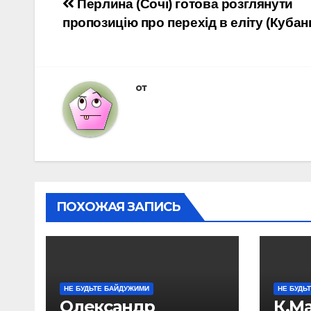
Навигация
Перлина (Сочі) готова розглянути
пропозицію про перехід в еліту (Кубан
по
записям
от
ПОХОЖАЯ ЗАПИСЬ
НЕ БУДЬТЕ БАЙДУЖИМИ
НЕ БУДЬ
Олександр
К.М