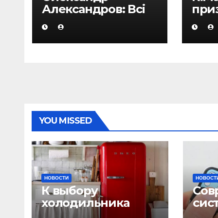
Александров: Всі
при
дорослі проблеми
ОЕС
«родом з
боро
дитинства»
сти
лиха
їх н
YOU MISSED
НОВОСТИ
НОВОСТ
К выбору
Сов
холодильника
сис
надо подходить с
сиг