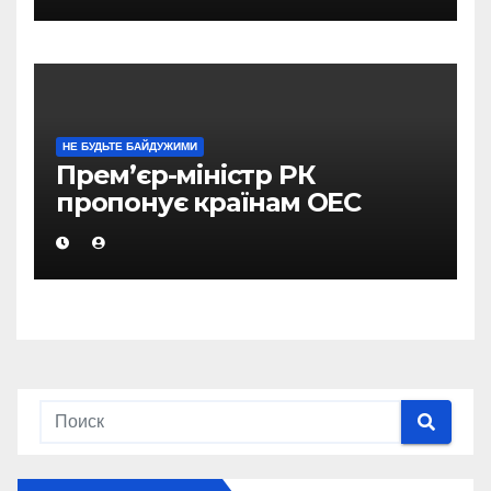
НЕ БУДЬТЕ БАЙДУЖИМИ
Прем’єр-міністр РК
пропонує країнам ОЕС
використовувати новий
підхід в здійсненні
багатобічних угод