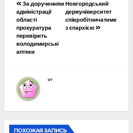
Навигация
За дорученням
Новгородський
адміністрації
держуніверситет
по
області
співробітничатиме
записям
прокуратура
з єпархією
перевірить
володимирські
аптеки
от
ПОХОЖАЯ ЗАПИСЬ