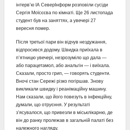
інтерв’ю ІА СеверІнформ розповіли сусіди
Сергія Моїсєєва по кімнаті. Ще 26 листопада
студент був на заняттях, а увечері 27
вересня помер.
Після третьої пари він відчув нездужання,
відпросився додому. Швидка приїхала в
п’ятницю увечері, незрозуміло що дала —
або парацетамол, або анальгін — і виїхала.
Сказали, просто грип, — говорять студенти.
Вночі стан Сережі різко погіршав. Знову
викликали швидку і реанімаційну машину.
Нам сказали, що його повезуть в інфекційну,
думали, що отруєння. У результаті
з’ясувалося, що привезли в міськлікарню, де
він до ранку пролежав в загальній палаті без
належного нагляду.