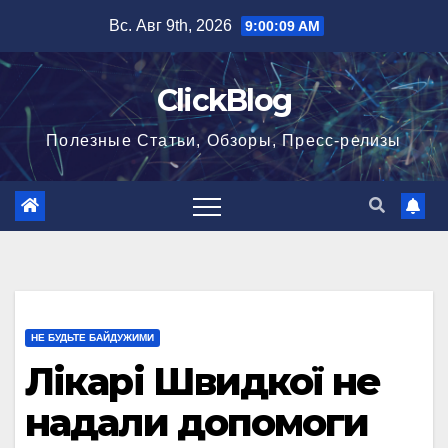
Перейти
Вс. Авг 9th, 2026
9:00:10 AM
к
содержимому
ClickBlog
Полезные Статьи, Обзоры, Пресс-релизы
НЕ БУДЬТЕ БАЙДУЖИМИ
Лікарі Швидкої не
надали допомоги