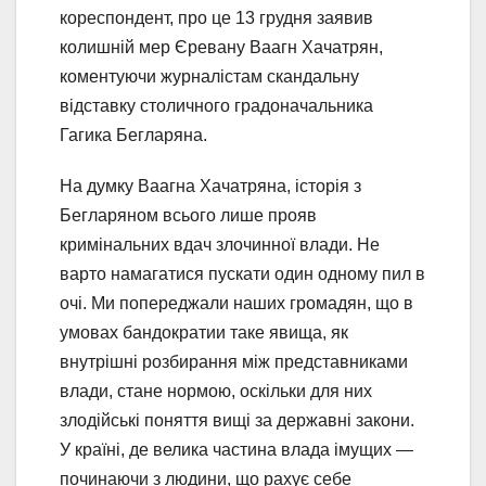
кореспондент, про це 13 грудня заявив
колишній мер Єревану Ваагн Хачатрян,
коментуючи журналістам скандальну
відставку столичного градоначальника
Гагика Бегларяна.
На думку Ваагна Хачатряна, історія з
Бегларяном всього лише прояв
кримінальних вдач злочинної влади. Не
варто намагатися пускати один одному пил в
очі. Ми попереджали наших громадян, що в
умовах бандократии таке явища, як
внутрішні розбирання між представниками
влади, стане нормою, оскільки для них
злодійські поняття вищі за державні закони.
У країні, де велика частина влада імущих —
починаючи з людини, що рахує себе