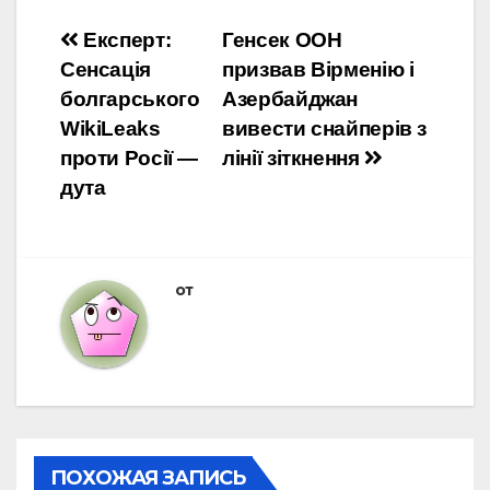
Навигация
Експерт:
Генсек ООН
Сенсація
призвав Вірменію і
по
болгарського
Азербайджан
записям
WikiLeaks
вивести снайперів з
проти Росії —
лінії зіткнення
дута
от
ПОХОЖАЯ ЗАПИСЬ