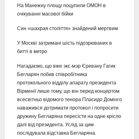
На Манежну площу поцупили ОМОН в
очікуванні масової бійки
Син «шахрая століття» знайдений мертвим
У Москві затримані шість підозрюваних в
битті в метро
Нагадаємо, що вже экс-мэр Єревану Гагик
Бегларян побив співробітника
протокольного відділу апарату президента
Вірменії лише тому, що він перед концертом
всесвітньо відомого тенора Пласидо Домінго
наважився дотримати протокол і попросити
дружину Бегларяна пересісти на одне крісло
далі від президента. Услід за цим
послідувала відставка Бегларяна.