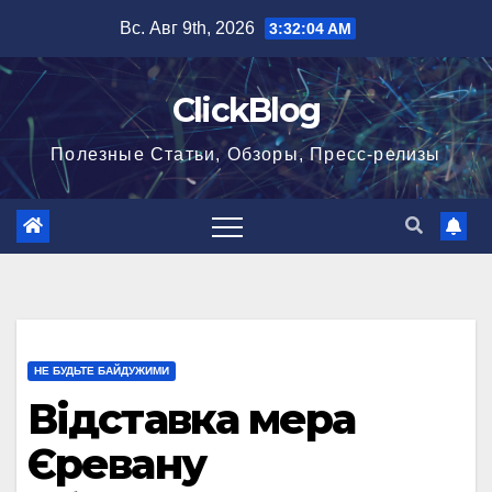
Перейти
Вс. Авг 9th, 2026
3:32:05 AM
к
содержимому
ClickBlog
Полезные Статьи, Обзоры, Пресс-релизы
НЕ БУДЬТЕ БАЙДУЖИМИ
Відставка мера
Єревану