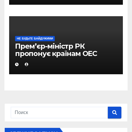
НЕ БУДЬТЕ БАЙДУЖИМИ
Прем’єр-міністр РК
пропонує країнам ОЕС
використовувати новий
підхід в здійсненні
багатобічних угод